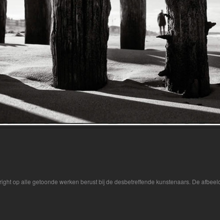
yright op alle getoonde werken berust bij de desbetreffende kunstenaars. De afbe