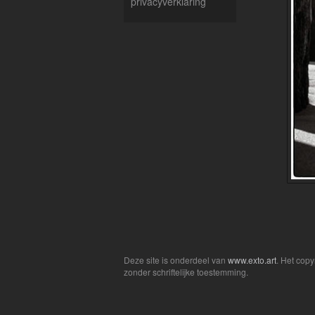
privacyverklaring
Deze site is onderdeel van
www.exto.art
. Het cop
zonder schriftelijke toestemming.